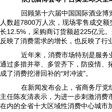
回顾第十六届中国国际酒业博览
人数超7800万人次，现场零售成交额
长12.5%，采购商订货额超225亿
反映了消费需求的增长，也反映了行
近年来，消费市场特别是服务业
通过多措并举、多管齐下，防疫情、
成了消费挖潜回补的“对冲波”。
在新闻发布会上，省商务厅党组
主任陈友清表示，为进一步刺激消费
在内的全省十大区域性消费中心城市