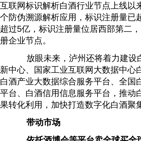
互联网标识解析白酒行业节点上线以
个防伪溯源解析应用，标识注册量已超
超过5亿，标识注册量位居西部第二，
册企业节点。
放眼未来，泸州还将着力建设白
新中心、国家工业互联网大数据中心
白酒产业大数据综合服务平台、全国
平台、白酒信用信息服务平台，推动
果转化利用，加快打造数字化白酒聚
带动市场
依托酒博会等平台卖全球买全