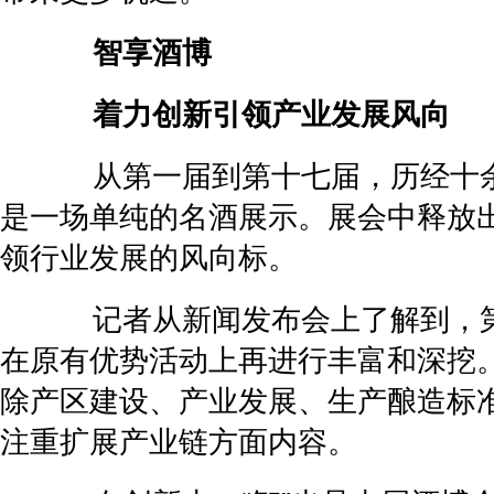
智享酒博
着力创新引领产业发展风向
从第一届到第十七届，历经十余
是一场单纯的名酒展示。展会中释放
领行业发展的风向标。
记者从新闻发布会上了解到，第
在原有优势活动上再进行丰富和深挖
除产区建设、产业发展、生产酿造标
注重扩展产业链方面内容。