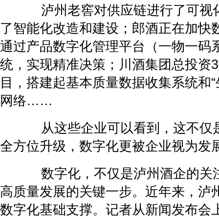
泸州老窖对供应链进行了可视化
了智能化改造和建设；郎酒正在加快
通过产品数字化管理平台（一物一码
统，实现精准决策；川酒集团总投资
目，搭建起基本质量数据收集系统和“
网络……
从这些企业可以看到，这不仅是
全方位升级，数字化更被企业视为发
数字化，不仅是泸州酒企的关注
高质量发展的关键一步。近年来，泸
数字化基础支撑。记者从新闻发布会