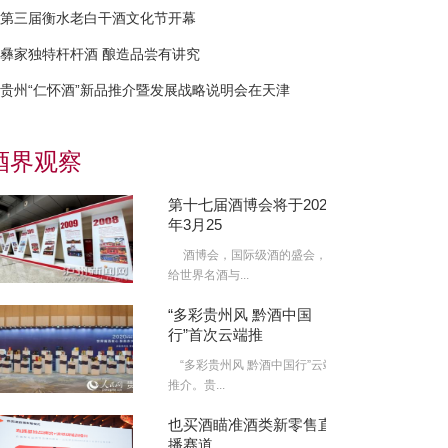
第三届衡水老白干酒文化节开幕
彝家独特杆杆酒 酿造品尝有讲究
贵州“仁怀酒”新品推介暨发展战略说明会在天津
酒界观察
第十七届酒博会将于2022
年3月25
酒博会，国际级酒的盛会，
给世界名酒与...
“多彩贵州风 黔酒中国
行”首次云端推
“多彩贵州风 黔酒中国行”云端
推介。贵...
也买酒瞄准酒类新零售直
播赛道