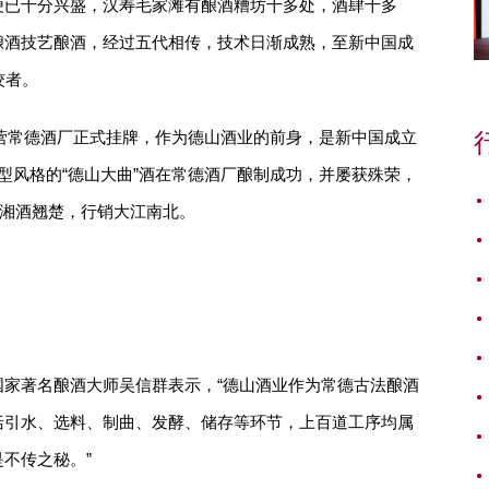
便已十分兴盛，汉寿毛家滩有酿酒糟坊十多处，酒肆十多
酿酒技艺酿酒，经过五代相传，技术日渐成熟，至新中国成
佼者。
的国营常德酒厂正式挂牌，作为德山酒业的前身，是新中国成立
型风格的“德山大曲”酒在常德酒厂酿制成功，并屡获殊荣，
的湘酒翘楚，行销大江南北。
家著名酿酒大师吴信群表示，“德山酒业作为常德古法酿酒
括引水、选料、制曲、发酵、储存等环节，上百道工序均属
不传之秘。”