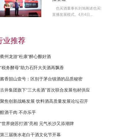
也买酒董事长刘旭阐述也买酒
直播发展模式。4月4日...
行业推荐
衢州龙游“杜康”醉心酿好酒
“税务酵母”助力石阡大关酒再飘香
酱香韶山壹号：区别于茅台镇酒的品质秘密
古井集团旗下“三大名酒”首次联合发展包材供应
聚焦创新战略发展 饮料酒高质量发展论坛召开
醅酒干肉 不亦乐乎
“世界烧苏打酒”亮相 元气长沙又添潮牌
第三届衡水老白干酒文化节开幕