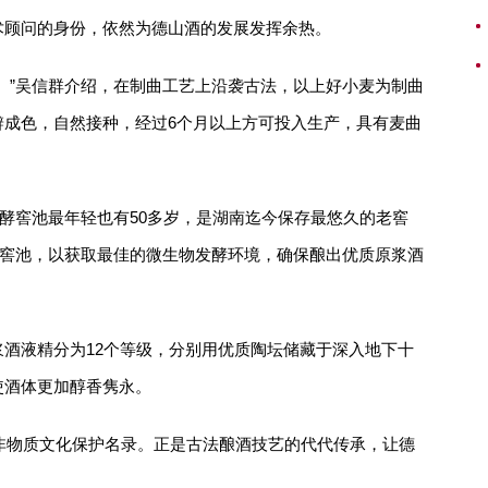
术顾问的身份，依然为德山酒的发展发挥余热。
。”吴信群介绍，在制曲工艺上沿袭古法，以上好小麦为制曲
辨成色，自然接种，经过6个月以上方可投入生产，具有麦曲
发酵窖池最年轻也有50多岁，是湖南迄今保存最悠久的老窖
养窖池，以获取最佳的微生物发酵环境，确保酿出优质原浆酒
酒液精分为12个等级，分别用优质陶坛储藏于深入地下十
使酒体更加醇香隽永。
市非物质文化保护名录。正是古法酿酒技艺的代代传承，让德