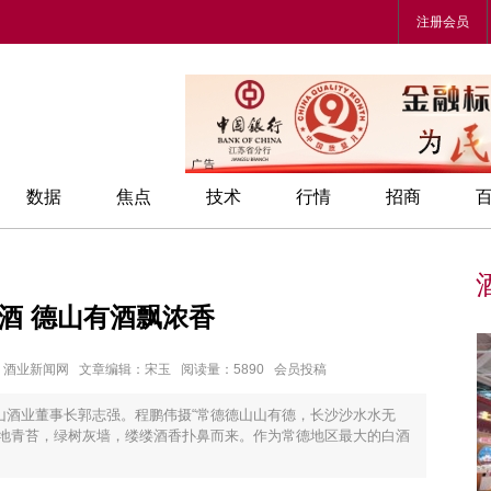
注册会员
数据
焦点
技术
行情
招商
”酒 德山有酒飘浓香
章来源：酒业新闻网 文章编辑：宋玉 阅读量：5890 会员投稿
山酒业董事长郭志强。程鹏伟摄“常德德山山有德，长沙沙水水无
遍地青苔，绿树灰墙，缕缕酒香扑鼻而来。作为常德地区最大的白酒