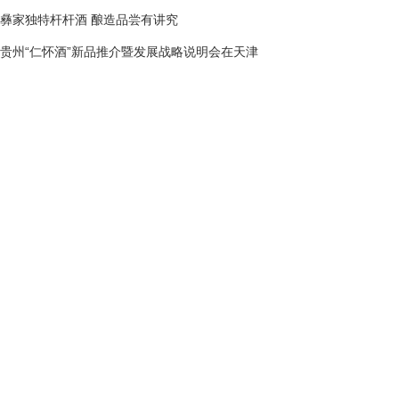
彝家独特杆杆酒 酿造品尝有讲究
贵州“仁怀酒”新品推介暨发展战略说明会在天津