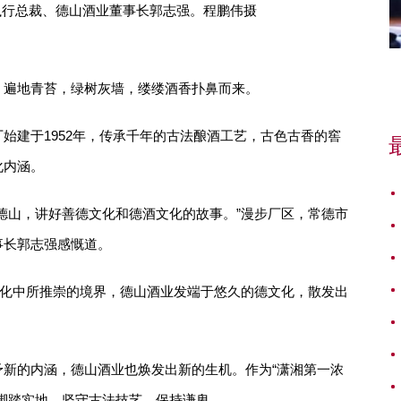
执行总裁、德山酒业董事长郭志强。程鹏伟摄
，遍地青苔，绿树灰墙，缕缕酒香扑鼻而来。
始建于1952年，传承千年的古法酿酒工艺，古色古香的窖
化内涵。
德山，讲好善德文化和德酒文化的故事。”漫步厂区，常德市
事长郭志强感慨道。
文化中所推崇的境界，德山酒业发端于悠久的德文化，散发出
新的内涵，德山酒业也焕发出新的生机。作为“潇湘第一浓
脚踏实地，坚守古法技艺，保持谦卑。