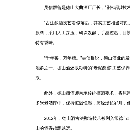
吴信群曾是德山大曲酒厂厂长，退休后以技
“古法酿酒技艺看似落后，其实工艺相当苛刻
原料，采用人工踩压，码垛发酵，手感控温，目
特有香味。
“千年窖，万年糟。”吴信群说，德山酒业的
池群之一。德山酒还以独特的“老泥醒窖”工艺保
液。
此外，德山酿酒师秉承传统摘酒要求，将原浆
多米老酒库中，保持恒温恒湿，历经漫长岁月，
2012年，德山酒古法酿造技艺被列入常德
山的酒香越飘越远。