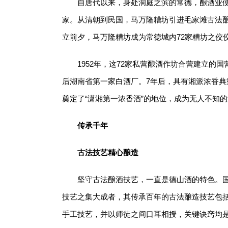
自唐代以来，身处洞庭之滨的常德，酿酒业
家。从清朝到民国，马万隆糟坊引进毛家滩古法
立前夕，马万隆糟坊成为常德城内72家糟坊之佼
1952年，这72家私营酿酒作坊合营建立
后湖南省第一家白酒厂。7年后，具有湘派浓香典
奠定了“潇湘第一浓香酒”的地位，成为无人不知
传承千年
古法技艺精心酿造
坚守古法酿酒技艺，一直是德山酒的特色。国
技艺之集大成者，其传承百年的古法酿造技艺包
手工技艺，并以师徒之间口耳相授，关键诀窍均是