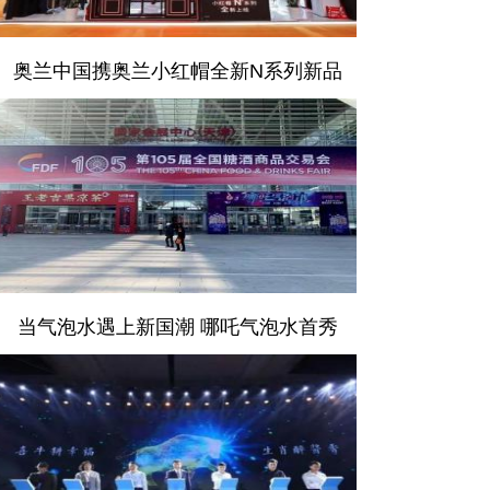
奥兰中国携奥兰小红帽全新N系列新品
当气泡水遇上新国潮 哪吒气泡水首秀