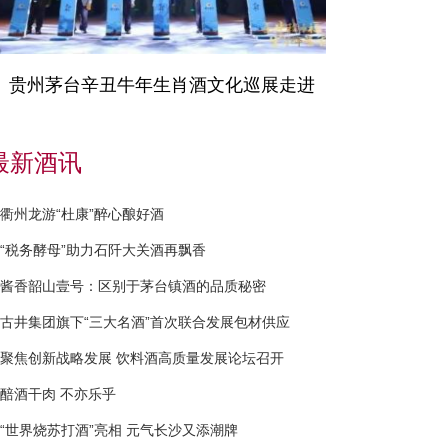
贵州茅台辛丑牛年生肖酒文化巡展走进
最新酒讯
衢州龙游“杜康”醉心酿好酒
“税务酵母”助力石阡大关酒再飘香
酱香韶山壹号：区别于茅台镇酒的品质秘密
古井集团旗下“三大名酒”首次联合发展包材供应
聚焦创新战略发展 饮料酒高质量发展论坛召开
醅酒干肉 不亦乐乎
“世界烧苏打酒”亮相 元气长沙又添潮牌